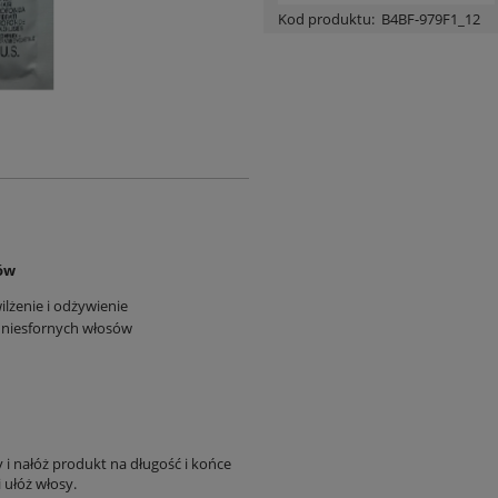
Kod produktu:
B4BF-979F1_12
sów
lżenie i odżywienie
 niesfornych włosów
i nałóż produkt na długość i końce
 ułóż włosy.