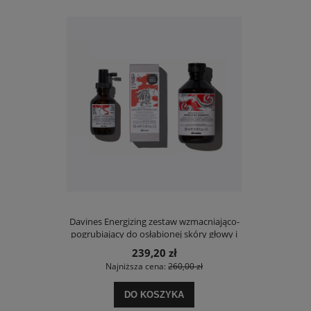
g Tonic -
Davines Energizing zestaw wzmacniająco-
Davines OI -Ml
 skóry głowy i
pogrubiający do osłabionej skóry głowy i
ania 100 ml
włosów z tendencją do wypadania
239,20 zł
 zł
Najniższa cena:
260,00 zł
Na
DO KOSZYKA