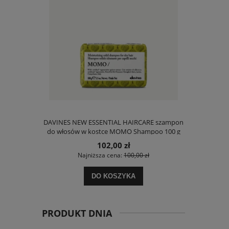
e Cream Krem
DAVINES NEW ESSENTIAL HAIRCARE szampon
Zestaw D
F15 50ml
do włosów w kostce MOMO Shampoo 100 g
Shampoo
102,00 zł
 zł
Najniższa cena:
100,00 zł
Na
DO KOSZYKA
PRODUKT DNIA