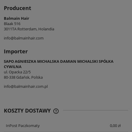
Producent
Balmain Hair
Blaak 516
3011TA Rotterdam, Holandia
info@balmainhair.com
Importer
SAPO AGNIESZKA MICHALSKA DAMIAN MICHALSKI SPÓŁKA
CYWILNA
ul. Opacka 22/5
80-338 Gdańsk, Polska
info@balmainhair.com.pl
KOSZTY DOSTAWY
CENA NIE ZAWIERA EWENTUALNYCH
KOSZTÓW PŁATNOŚCI
InPost Paczkomaty
0,00 zł