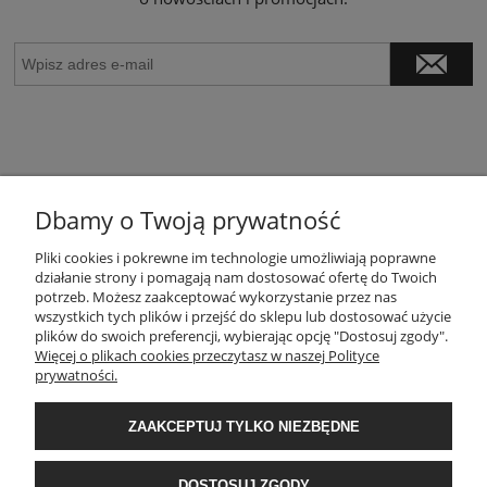
Dbamy o Twoją prywatność
Pliki cookies i pokrewne im technologie umożliwiają poprawne
O NAS / KONTAKT
działanie strony i pomagają nam dostosować ofertę do Twoich
potrzeb. Możesz zaakceptować wykorzystanie przez nas
wszystkich tych plików i przejść do sklepu lub dostosować użycie
POMOC
plików do swoich preferencji, wybierając opcję "Dostosuj zgody".
Więcej o plikach cookies przeczytasz w naszej Polityce
prywatności.
MOJE KONTO
ZAAKCEPTUJ TYLKO NIEZBĘDNE
PŁATNOŚCI I DOSTAWA
DOSTOSUJ ZGODY