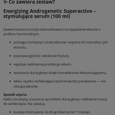
✨ Co zawiera zestaw?
Energizing Androgenetic Superactive –
stymulujące serum (100 ml)
Zaawansowana kuracja ukierunkowana na wypadanie włosów o
podłożu hormonalnym.
pomaga zmniejszyć utratę włosów i wspiera ich naturalny cykl
wzrostu,
poprawia gęstość i witalność fryzury,
reguluje nadmierną produkcję sebum,
wzmacnia skórę głowy dzięki Kompleksowi Wzmacniającemu,
lekka, szybko wchłaniająca się formuła bez parabenów — nie
obciąża włosów.
Sposób użycia:
Nałóż na umytą, osuszoną ręcznikiem skórę głowy i delikatnie masuj
do wchłonięcia. Nie spłukuj.
kuracja intensywna: co drugi dzień przez 1 miesiąc,