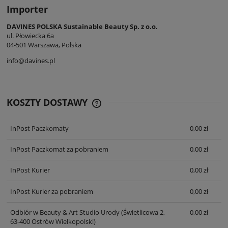
Importer
DAVINES POLSKA Sustainable Beauty Sp. z o.o.
ul. Płowiecka 6a
04-501 Warszawa, Polska
info@davines.pl
KOSZTY DOSTAWY
CENA NIE ZAWIERA EWENTUALNYCH
KOSZTÓW PŁATNOŚCI
InPost Paczkomaty
0,00 zł
InPost Paczkomat za pobraniem
0,00 zł
InPost Kurier
0,00 zł
InPost Kurier za pobraniem
0,00 zł
Odbiór w Beauty & Art Studio Urody
(Świetlicowa 2,
0,00 zł
63-400 Ostrów Wielkopolski)