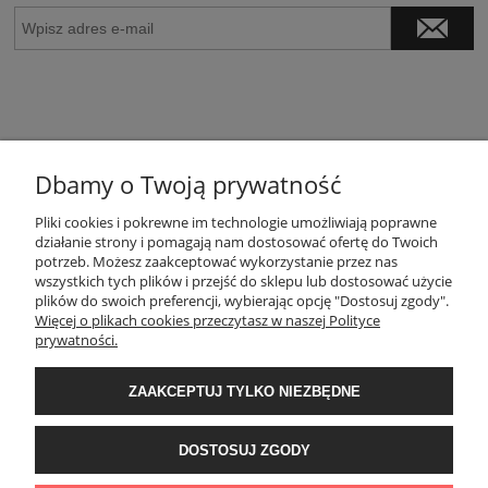
Dbamy o Twoją prywatność
Pliki cookies i pokrewne im technologie umożliwiają poprawne
O NAS / KONTAKT
działanie strony i pomagają nam dostosować ofertę do Twoich
potrzeb. Możesz zaakceptować wykorzystanie przez nas
wszystkich tych plików i przejść do sklepu lub dostosować użycie
POMOC
plików do swoich preferencji, wybierając opcję "Dostosuj zgody".
Więcej o plikach cookies przeczytasz w naszej Polityce
prywatności.
MOJE KONTO
ZAAKCEPTUJ TYLKO NIEZBĘDNE
PŁATNOŚCI I DOSTAWA
DOSTOSUJ ZGODY