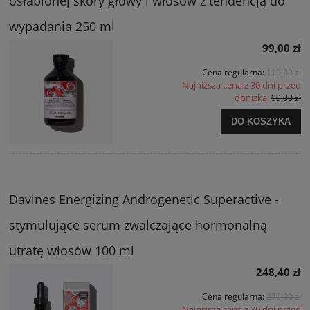
osłabionej skóry głowy i włosów z tendencją do
wypadania 250 ml
99,00 zł
Cena regularna:
110,00 zł
Najniższa cena z 30 dni przed
obniżką:
99,00 zł
DO KOSZYKA
Davines Energizing Androgenetic Superactive -
stymulujące serum zwalczające hormonalną
utratę włosów 100 ml
248,40 zł
Cena regularna:
270,00 zł
Najniższa cena z 30 dni przed